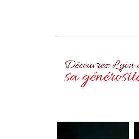
Découvrez Lyon d
sa générosit