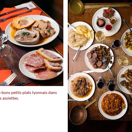
 bons petits plats lyonnais dans
s assiettes.