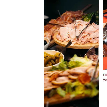
De
vo